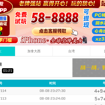
大
加拿大西
台湾
6
7
期
+
+
奖
01
:
21
号
时间
4+9
7114
08-08 23:27:30
5+7
7113
08-08 23:24:00