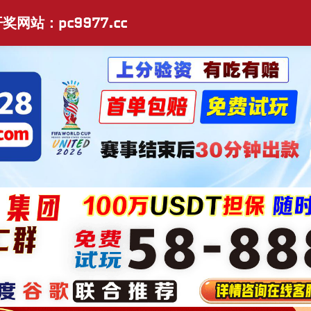
奖网站：pc9977.cc