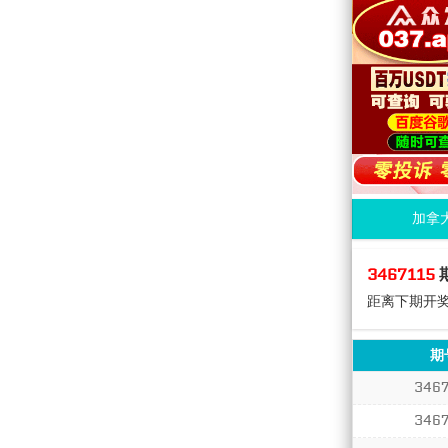
加拿
3467115
距离下期开
期
346
346